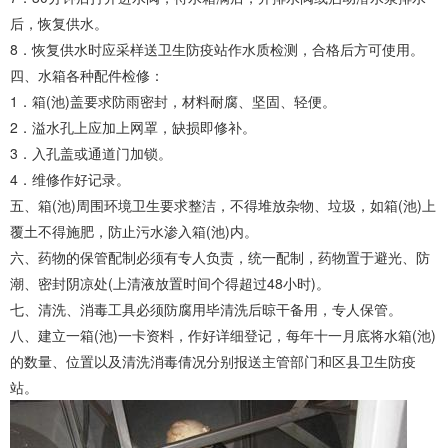
后，恢复供水。
8．恢复供水时应采样送卫生防疫站作水质检测，合格后方可使用。
四、水箱各种配件检修：
1．箱(池)盖要求防雨密封，材料耐腐、坚固、轻便。
2．溢水孔上应加上网罩，缺损即修补。
3．入孔盖或通道门加锁。
4．维修作好记录。
五、箱(池)周围环境卫生要求整洁，不得堆放杂物、垃圾，如箱(池)上
覆土不得施肥，防止污水渗入箱(池)内。
六、药物的保管配制必须有专人负责，统一配制，药物置于避光、防
潮、密封阴凉处(上清液放置时间个得超过48小时)。
七、清洗、消毒工具必须防腐用毕清洗后晾干备用，专人保管。
八、建立一箱(池)一卡资料，作好详细登记，每年十一月底将水箱(池)
的数量、位置以及清洗消毒倩况分别报送主管部门和区县卫生防疫
站。