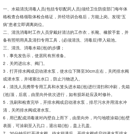
一、水箱清洗消毒人员(包括专职配药人员)须经卫生防疫部门每年体
格检查合格领取体检合格证，并经培训合格后，方能上岗。发现“五
病”患者立即调离岗位。
二、清洗消毒时工作人员穿戴好清洁的工作衣，长靴、橡胶手套，并
备有照明用具及清扫专用工具，(必须清洗、消毒后)带入箱池。
三、清洗、消毒水箱(池)的步骤；
1．事先发告示，使居民有所准备。
2．关闭进出水、阀门。
3．打开排水阀或启动潜水泵，使水位下降至30cm左右，关闭排水阀
或潜水泵，并堵塞出水口，防止污物进入。
4．清洗人员携带专用工具和水笼头进水箱(池)进行清扫和冲刷，先箱
(池)顶，后底，由里向外依次进行，如有损坏处应及时修补。
5．洗刷和检查完毕，开排水阀或启动潜水泵，排尽污水并用清水冲
清，关闭排水阀或潜水泵。
6．用已配成消毒液对内壁自上而下，由里向外，均匀地喷涂箱(池)壁
表面，可涂刷至入孔口，退出箱(池)，盖上孔盖。
7．30分钟后打开进水阀，待水箱满后，开排水阀或启动潜水泵排水