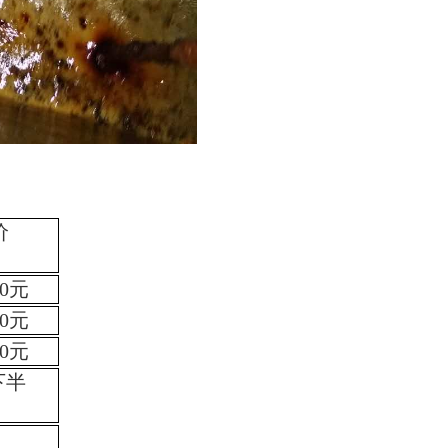
价
0
元
0
元
00元
下半