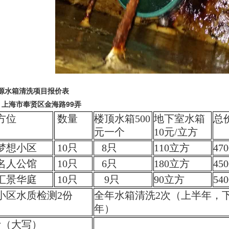
源
水箱清洗
项目
报价表
：
上海市
奉贤区金海路
99
弄
方位
数量
楼顶水箱5
00
地下室水箱
总
元一个
10元/立方
梦想小区
10
只
8只
110
立方
470
名人公馆
10
只
6只
180
立方
450
汇景华庭
10只
9只
90立方
54
小区
水质
检
测
2
份
全年水箱清洗
2次（上半年，
年）
计（大写）