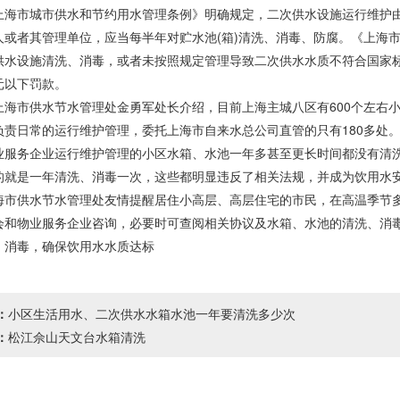
市城市供水和节约用水管理条例》明确规定，二次供水设施运行维护由
人或者其管理单位，应当每半年对贮水池(箱)清洗、消毒、防腐。《上海
供水设施清洗、消毒，或者未按照规定管理导致二次供水水质不符合国家
元以下罚款。
市供水节水管理处金勇军处长介绍，目前上海主城八区有600个左右小
负责日常的运行维护管理，委托上海市自来水总公司直管的只有180多处
业服务企业运行维护管理的小区水箱、水池一年多甚至更长时间都没有清
的就是一年清洗、消毒一次，这些都明显违反了相关法规，并成为饮用水
供水节水管理处友情提醒居住小高层、高层住宅的市民，在高温季节多
会和物业服务企业咨询，必要时可查阅相关协议及水箱、水池的清洗、消
、消毒，确保饮用水水质达标
：
小区生活用水、二次供水水箱水池一年要清洗多少次
：
松江佘山天文台水箱清洗