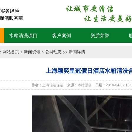
水箱清洗项目
客户案例
资质荣誉
：
网站首页
>
新闻资讯
>
公司动态
>> 新闻详情
上海颖奕皇冠假日酒店水箱清洗合
作者：
上海信洁保洁
来源：
本站原创
日期：
2018-04-07 13