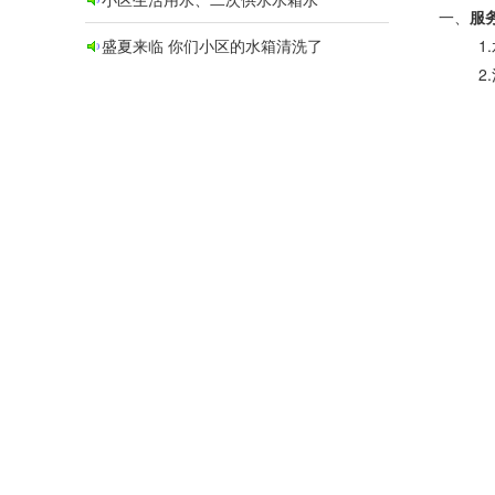
一、
服
盛夏来临 你们小区的水箱清洗了
1.水
2.清