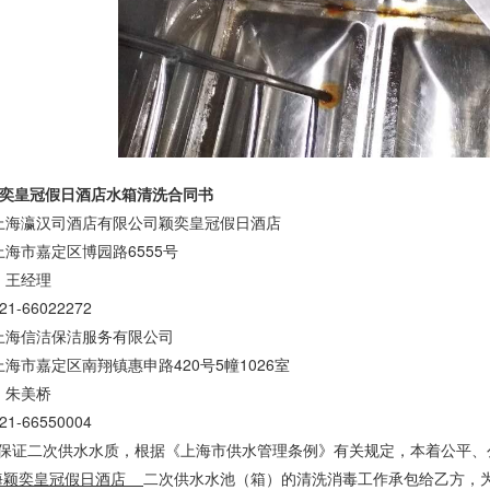
奕皇冠假日酒店
水箱清洗合同书
上海瀛汉司酒店有限公司颖奕皇冠假日酒店
：上海市嘉定区博园路6555号
人：王经理
021-66022272
上海信洁保洁服务有限公司
上海市嘉定区南翔镇惠申路
420号5幢1026室
：朱美桥
021-66550004
保证二次供水水质，根据《
上海市供水管理条例
》有关规定，本着公平、
海颖奕皇冠假日酒店
二次供水水池（箱）的清洗消毒工作承包给乙方，