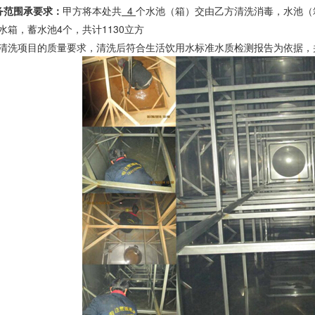
务范围
承
要求
：
甲方将本处共
4
个水池（箱）交由乙方清洗消毒，水池（
箱，蓄水池4个，共计1130立方
洗项目的质量要求，清洗后符合生活饮用水标准水质检测报告为依据，